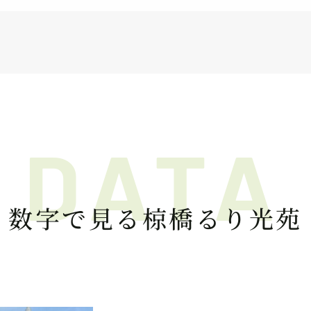
数字で見る
椋橋るり光苑