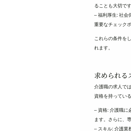
ることも大切で
– 福利厚生: 
重要なチェック
これらの条件を
れます。
求められる
介護職の求人で
資格を持ってい
– 資格: 介護
ます。さらに、
– スキル: 介