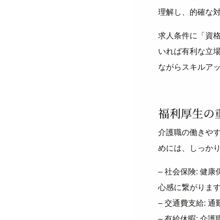
理解し、的確な
求人条件に「資
いれば有利な立
ながらスキルア
福利厚生の
介護職の働きや
めには、しっか
– 社会保険: 
心感に繋がりま
– 交通費支給:
– 有給休暇: 