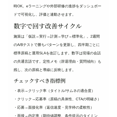
時OK。eラーニングや外部研修の進捗をダッシュボー
ドで可視化し、評価と連動させます。
数字で回す改善サイクル
施策は「仮説→実行→計測→学び→標準化」。2週間
のA/Bテストで勝ちパターンを更新し、四半期ごとに
標準原稿と運用SLAを改訂します。数字は現場の会話
の共通言語です。定性メモ（辞退理由・質問傾向）も
残し、次の原稿と導線に反映します。
チェックすべき指標例
・表示→クリック率（タイトル/サムネの適合度）
・クリック→応募率（原稿の具体性、CTAの明確さ）
・応募→面接化率（返信速度・見学枠の柔軟性）
・面接→内定率（期待値調整、条件提示のタイミン