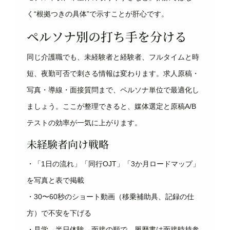
く“根拠つきの具体”で示すことが肝心です。
ペルソナ別の打ち手を分ける
同じ介護職でも、未経験者と経験者、フルタイムと時
短、夜勤可否で刺さる情報は変わります。求人原稿・
写真・導線・面接質問まで、ペルソナ単位で最適化し
ましょう。ここが整理できると、媒体選定と原稿A/B
テストの効率が一気に上がります。
未経験者向け戦略
・「1日の流れ」「同行OJT」「3か月ロードマップ」
を写真と表で掲載
・30〜60秒のショート動画（移乗補助具、記録の仕
方）で不安を下げる
・見学→半日体験→面接の順で、履歴書は面接時持参