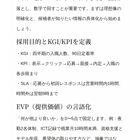
落とし、数字で回すことが重要です。まずは理想像の
明確化と、候補者が知りたい情報の具体化から始めま
しょう。
採用目的とKGI/KPIを定義
・KGI：四半期の入職人数、90日定着率
・KPI：表示→クリック→応募→面接→内定→入職の
各歩留まり
・SLA：応募から初回レスポンスは営業時間内1時間、
時間外は翌朝9時まで
EVP（提供価値）の言語化
「何が他より良いか」を3〜5点で固定します。例：夜
勤2名体制、ICT記録で残業月10時間未満、資格支援と
モデル年収、希望休の取りやすさなど。抽象ではな