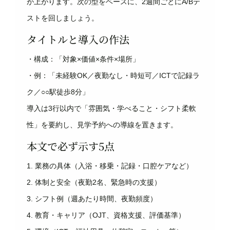
が上がります。次の型をベースに、2週間ごとにA/Bテ
ストを回しましょう。
タイトルと導入の作法
・構成：「対象×価値×条件×場所」
・例：「未経験OK／夜勤なし・時短可／ICTで記録ラ
ク／○○駅徒歩8分」
導入は3行以内で「雰囲気・学べること・シフト柔軟
性」を要約し、見学予約への導線を置きます。
本文で必ず示す5点
1. 業務の具体（入浴・移乗・記録・口腔ケアなど）
2. 体制と安全（夜勤2名、緊急時の支援）
3. シフト例（週あたり時間、夜勤頻度）
4. 教育・キャリア（OJT、資格支援、評価基準）