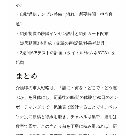
示）
・自動返信テンプレ整備（流れ・所要時間・担当直
通）
・紹介制度の段階インセン設計と紹介カード配布
・短尺動画3本作成（先輩の声/記録/移乗補助具）
・2週間A/Bテストの計画（タイトル/サムネ/CTA）を
始動
まとめ
介護職の求人戦略は、「誰に・何を・どこで・どう運
ぶか」を具体にし、応募後24時間の体験と90日のオン
ボーディングまで一気通貫で設計することです。ペル
ソナ別に原稿と導線を磨き、チャネルは集中、運用は
数字で回す。この当たり前を丁寧に積み重ねれば、応