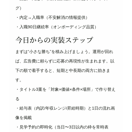
グ）
・内定→入職率（不安解消の情報提供）
・入職90日継続率（オンボーディング品質）
今日からの実装ステップ
まずは“小さな勝ち”を積み上げましょう。運用が回れ
ば、広告費に頼らずに応募の再現性が生まれます。以
下の順で着手すると、短期と中長期の両方に効きま
す。
・タイトル3案を「対象×価値×条件×場所」で作り替え
る
・給与表（内訳/年収レンジ/昇給時期）と1日の流れ画
像を掲載
・見学予約の即時化（当日〜3日以内の枠を常時表