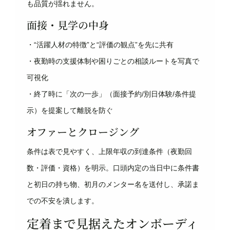
も品質が揺れません。
面接・見学の中身
・“活躍人材の特徴”と“評価の観点”を先に共有
・夜勤時の支援体制や困りごとの相談ルートを写真で
可視化
・終了時に「次の一歩」（面接予約/別日体験/条件提
示）を提案して離脱を防ぐ
オファーとクロージング
条件は表で見やすく、上限年収の到達条件（夜勤回
数・評価・資格）を明示。口頭内定の当日中に条件書
と初日の持ち物、初月のメンター名を送付し、承諾ま
での不安を潰します。
定着まで見据えたオンボーディ