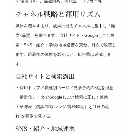
5. 環境（ICT、福祉用具、休憩室・ロッカー等）
チャネル戦略と運用リズム
媒体を増やすより、成果の出るチャネルに集中し「頻
度×品質」を保ちます。自社サイト・Googleしごと検
索・SNS・紹介・学校/地域連携を束ね、月次で改善し
ます。応募後の体験を磨くほど、広告費は逓減しま
す。
自社サイトと検索露出
・採用トップ／職種別ページ／見学予約の3点を用意
・構造化データでGoogleしごと検索に正しく連携
・給与表（内訳/年収レンジ/昇給時期）と“1日の流
れ”を画像で見せる
SNS・紹介・地域連携