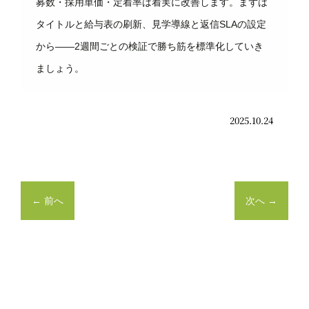
募数・採用単価・定着率は着実に改善します。まずは
タイトルと給与表の刷新、見学導線と返信SLAの設定
から――2週間ごとの検証で勝ち筋を標準化していき
ましょう。
2025.10.24
←
前へ
次へ
→